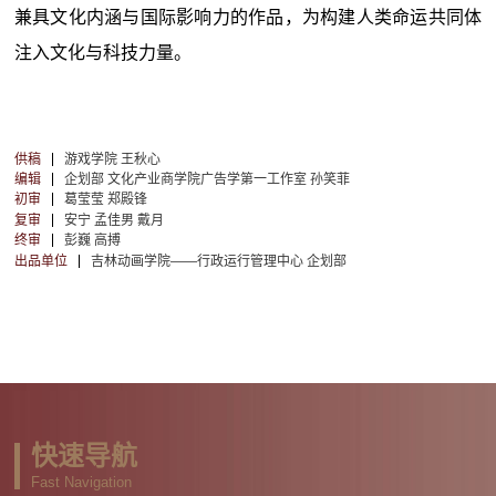
兼具文化内涵与国际影响力的作品，为构建人类命运共同体
注入文化与科技力量。
供稿
游戏学院 王秋心
编辑
企划部 文化产业商学院广告学第一工作室 孙笑菲
初审
葛莹莹 郑殿锋
复审
安宁 孟佳男 戴月
终审
彭巍 高搏
出品单位
吉林动画学院——行政运行管理中心 企划部
快速导航
Fast Navigation