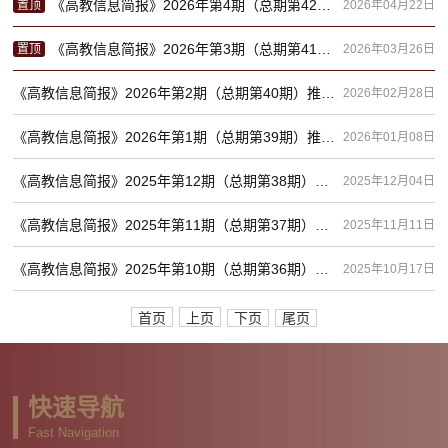
《高教信息简报》2026年第4期（总期第42期）推送通知
置顶
2026年04月22日
《高教信息简报》2026年第3期（总期第41期）推送通知
置顶
2026年03月26日
《高教信息简报》2026年第2期（总期第40期）推送通知
2026年02月28日
《高教信息简报》2026年第1期（总期第39期）推送通知
2026年01月08日
《高教信息简报》2025年第12期（总期第38期）推送通知
2025年12月04日
《高教信息简报》2025年第11期（总期第37期）推送通知
2025年11月11日
《高教信息简报》2025年第10期（总期第36期）推送通知
2025年10月17日
首页
上页
下页
尾页
快速导航
Fast Navigation