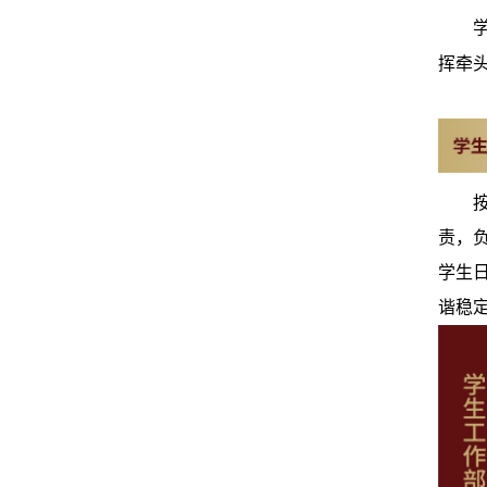
挥牵
责，
学生
谐稳