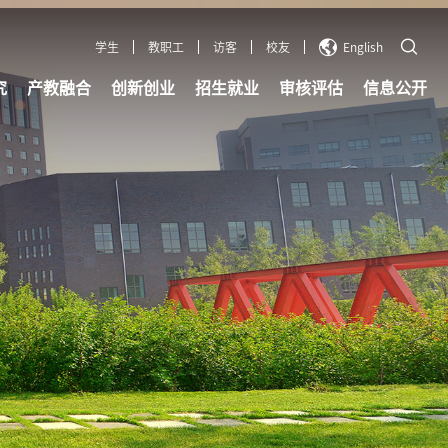
学生
教职工
访客
校友
English
究
产教融合
创新创业
招生就业
审核评估
信息公开