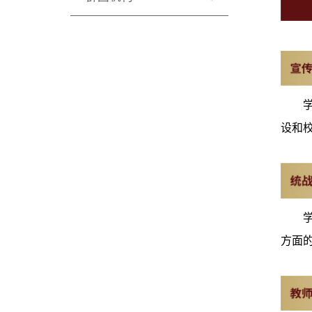
设和
方面