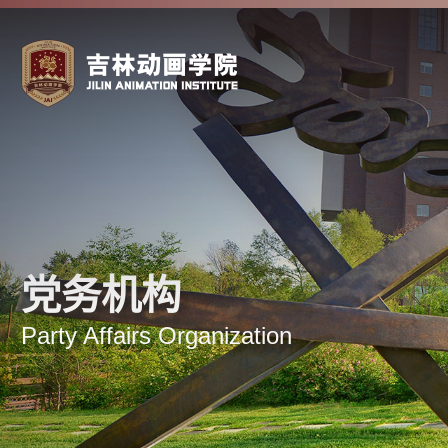
党务机构
Party Affairs Organization