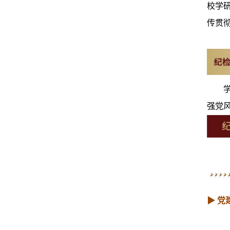
校学
传贯
强党
▶ 党