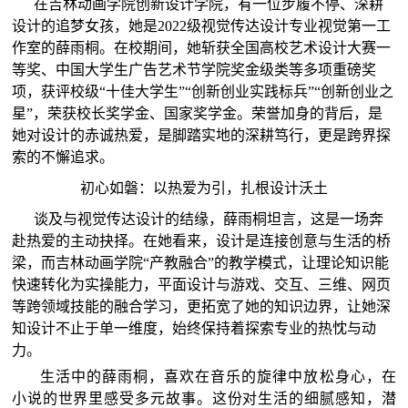
在吉林动画学院创新设计学院，有一位步履不停、深耕
设计的追梦女孩，她是2022级视觉传达设计专业视觉第一工
作室的薛雨桐。在校期间，她斩获全国高校艺术设计大赛一
等奖、中国大学生广告艺术节学院奖金级类等多项重磅奖
项，获评校级“十佳大学生”“创新创业实践标兵”“创新创业之
星”，荣获校长奖学金、国家奖学金。荣誉加身的背后，是
她对设计的赤诚热爱，是脚踏实地的深耕笃行，更是跨界探
索的不懈追求。
初心如磐：以热爱为引，扎根设计沃土
谈及与视觉传达设计的结缘，薛雨桐坦言，这是一场奔
赴热爱的主动抉择。在她看来，设计是连接创意与生活的桥
梁，而吉林动画学院“产教融合”的教学模式，让理论知识能
快速转化为实操能力，平面设计与游戏、交互、三维、网页
等跨领域技能的融合学习，更拓宽了她的知识边界，让她深
知设计不止于单一维度，始终保持着探索专业的热忱与动
力。
生活中的薛雨桐，喜欢在音乐的旋律中放松身心，在
小说的世界里感受多元故事。这份对生活的细腻感知，潜