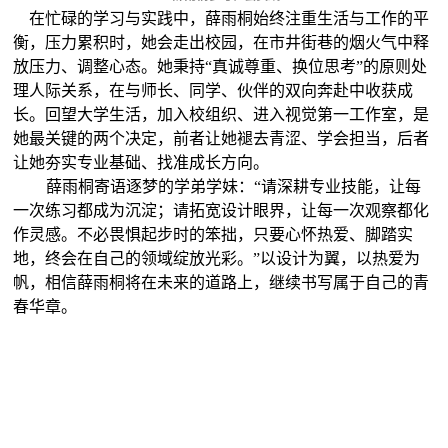
在忙碌的学习与实践中，薛雨桐始终注重生活与工作的平
衡，压力累积时，她会走出校园，在市井街巷的烟火气中释
放压力、调整心态。她秉持“真诚尊重、换位思考”的原则处
理人际关系，在与师长、同学、伙伴的双向奔赴中收获成
长。回望大学生活，加入校组织、进入视觉第一工作室，是
她最关键的两个决定，前者让她褪去青涩、学会担当，后者
让她夯实专业基础、找准成长方向。
薛雨桐寄语逐梦的学弟学妹：“请深耕专业技能，让每
一次练习都成为沉淀；请拓宽设计眼界，让每一次观察都化
作灵感。不必畏惧起步时的笨拙，只要心怀热爱、脚踏实
地，终会在自己的领域绽放光彩。”以设计为翼，以热爱为
帆，相信薛雨桐将在未来的道路上，继续书写属于自己的青
春华章。