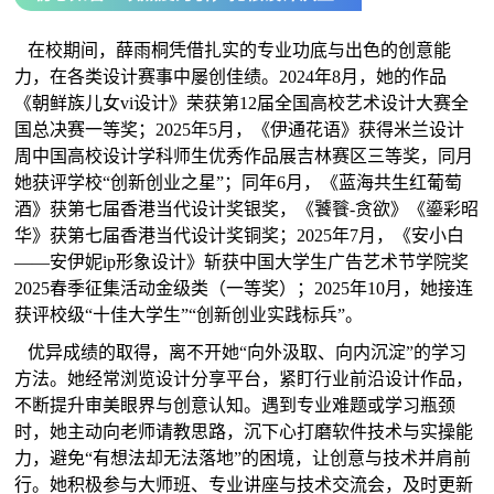
在校期间，薛雨桐凭借扎实的专业功底与出色的创意能
力，在各类设计赛事中屡创佳绩。2024年8月，她的作品
《朝鲜族儿女vi设计》荣获第12届全国高校艺术设计大赛全
国总决赛一等奖；2025年5月，《伊通花语》获得米兰设计
周中国高校设计学科师生优秀作品展吉林赛区三等奖，同月
她获评学校“创新创业之星”；同年6月，《蓝海共生红葡萄
酒》获第七届香港当代设计奖银奖，《饕餮-贪欲》《鎏彩昭
华》获第七届香港当代设计奖铜奖；2025年7月，《安小白
——安伊妮ip形象设计》斩获中国大学生广告艺术节学院奖
2025春季征集活动金级类（一等奖）；2025年10月，她接连
获评校级“十佳大学生”“创新创业实践标兵”。
优异成绩的取得，离不开她“向外汲取、向内沉淀”的学习
方法。她经常浏览设计分享平台，紧盯行业前沿设计作品，
不断提升审美眼界与创意认知。遇到专业难题或学习瓶颈
时，她主动向老师请教思路，沉下心打磨软件技术与实操能
力，避免“有想法却无法落地”的困境，让创意与技术并肩前
行。她积极参与大师班、专业讲座与技术交流会，及时更新