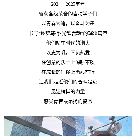
2024—2025学年
斩获各级荣誉的吉动学子们
以青春为笔，以奋斗为墨
书写“逐梦笃行•光耀吉动”的璀璨篇章
他们站在时代的潮头
以志为帆，不负热爱
在创意的沃土上深耕不辍
在成长的征途上勇毅前行
让我们走近他们的奋斗足迹
见证榜样的力量
感受青春最昂扬的姿态