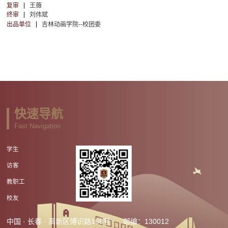
复审
王薇
终审
刘伟斌
出品单位
吉林动画学院--校团委
快速导航
Fast Navigation
学生
访客
教职工
校友
中国 · 长春 · 高新区博识路168号
邮编：130012