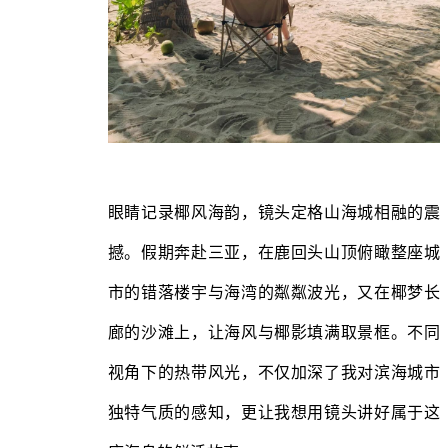
眼睛记录椰风海韵，镜头定格山海城相融的震
撼。假期奔赴三亚，在鹿回头山顶俯瞰整座城
市的错落楼宇与海湾的粼粼波光，又在椰梦长
廊的沙滩上，让海风与椰影填满取景框。不同
视角下的热带风光，不仅加深了我对滨海城市
独特气质的感知，更让我想用镜头讲好属于这