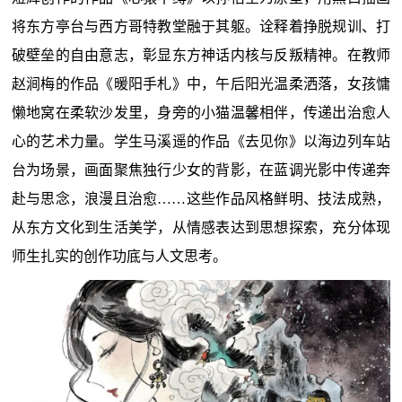
将东方亭台与西方哥特教堂融于其躯。诠释着挣脱规训、打
破壁垒的自由意志，彰显东方神话内核与反叛精神。在教师
赵涧梅的作品《暖阳手札》中，午后阳光温柔洒落，女孩慵
懒地窝在柔软沙发里，身旁的小猫温馨相伴，传递出治愈人
心的艺术力量。学生马溪遥的作品《去见你》以海边列车站
台为场景，画面聚焦独行少女的背影，在蓝调光影中传递奔
赴与思念，浪漫且治愈……这些作品风格鲜明、技法成熟，
从东方文化到生活美学，从情感表达到思想探索，充分体现
师生扎实的创作功底与人文思考。