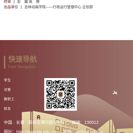
终审
彭 巍 高 搏
出品单位
吉林动画学院——行政运行管理中心 企划部
快速导航
Fast Navigation
学生
访客
教职工
校友
中国 · 长春 · 高新区博识路168号
邮编：130012
网址：http://www.jlai.edu.cn
邮箱：jai@jlai.edu.cn