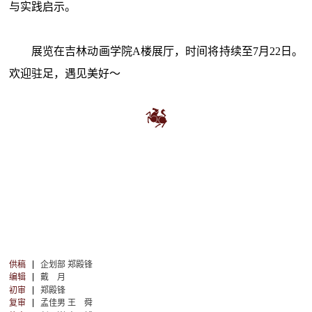
与实践启示。
展览在吉林动画学院A楼展厅，时间将持续至7月22日。
欢迎驻足，遇见美好～
供稿
企划部 郑殿锋
编辑
戴 月
初审
郑殿锋
复审
孟佳男 王 舜