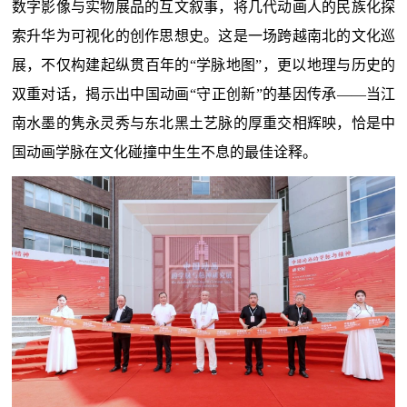
数字影像与实物展品的互文叙事，将几代动画人的民族化探
索升华为可视化的创作思想史。这是一场跨越南北的文化巡
展，不仅构建起纵贯百年的“学脉地图”，更以地理与历史的
双重对话，揭示出中国动画“守正创新”的基因传承——当江
南水墨的隽永灵秀与东北黑土艺脉的厚重交相辉映，恰是中
国动画学脉在文化碰撞中生生不息的最佳诠释。