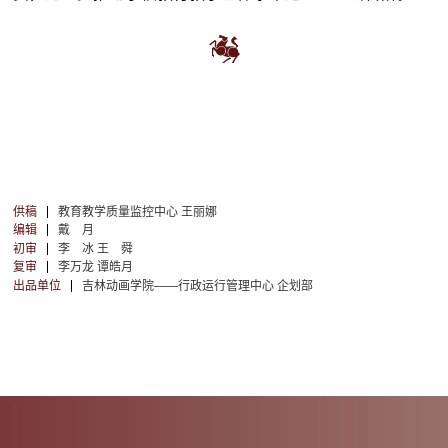
供稿
教育教学质量监控中心 王丽娜
编辑
戴 月
初审
李 冰 王 舜
复审
李万龙 谭皓月
出品单位
吉林动画学院——行政运行管理中心 企划部