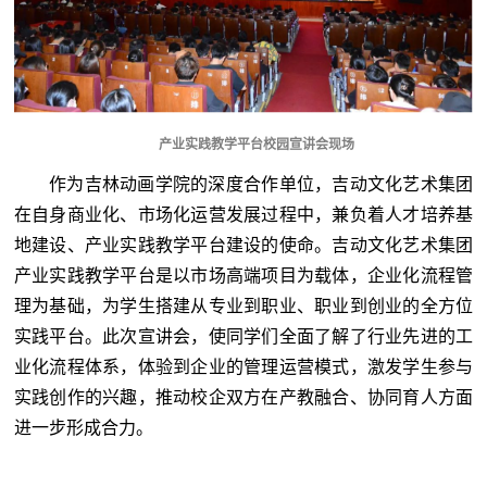
产业实践教学平台校园宣讲会现场
作为吉林动画学院的深度合作单位，吉动文化艺术集团
在自身商业化、市场化运营发展过程中，兼负着人才培养基
地建设、产业实践教学平台建设的使命。吉动文化艺术集团
产业实践教学平台是以市场高端项目为载体，企业化流程管
理为基础，为学生搭建从专业到职业、职业到创业的全方位
实践平台。此次宣讲会，使同学们全面了解了行业先进的工
业化流程体系，体验到企业的管理运营模式，激发学生参与
实践创作的兴趣，推动校企双方在产教融合、协同育人方面
进一步形成合力。