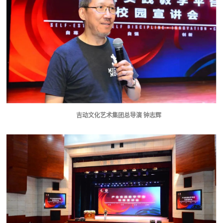
吉动文化艺术集团总导演 钟志辉