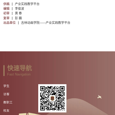
供稿
产业实践教学平台
编辑
李俊波
初审
黄 春
复审
彭 巍
出品单位
吉林动画学院——产业实践教学平台
快速导航
Fast Navigation
学生
访客
教职工
校友